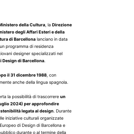
inistero della Cultura
, la
Direzione
stero degli Affari Esteri e della
ltura di Barcellona
lanciano in data
 un programma di residenza
iovani designer specializzati nel
di Design di Barcellona
.
dopo il 31 dicembre 1988
, con
lmente anche della lingua spagnola.
rta la possibilità di trascorrere
un
luglio 2024) per approfondire
stenibilità legata al design
. Durante
e iniziative culturali organizzate
uto Europeo di Design di Barcellona e
pubblico durante o al termine della