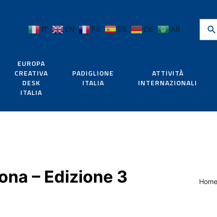
IT
EN
FR
ES
DE
AR
EUROPA
CREATIVA
PADIGLIONE
ATTIVITÀ
DESK
ITALIA
INTERNAZIONALI
ITALIA
ona – Edizione 3
Hom