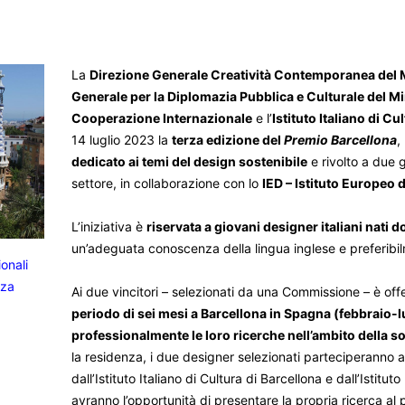
La
Direzione Generale Creatività Contemporanea del M
Generale per la Diplomazia Pubblica e Culturale del Mini
Cooperazione Internazionale
e l’
Istituto Italiano di Cu
14 luglio 2023 la
terza edizione del
Premio Barcellona
,
dedicato ai temi del design sostenibile
e rivolto a due g
settore, in collaborazione con lo
IED – Istituto Europeo 
L’iniziativa è
riservata a giovani designer italiani nati 
un’adeguata conoscenza della lingua inglese e preferibi
ionali
nza
Ai due vincitori – selezionati da una Commissione – è offe
periodo di sei mesi a Barcellona in Spagna (febbraio-
professionalmente le loro ricerche nell’ambito della so
la residenza, i due designer selezionati parteciperanno all
dall’Istituto Italiano di Cultura di Barcellona e dall’Istit
avranno l’opportunità di presentare la propria ricerca al 